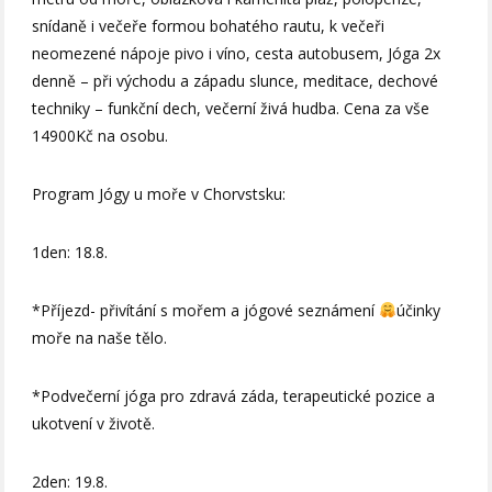
snídaně i večeře formou bohatého rautu, k večeři
neomezené nápoje pivo i víno, cesta autobusem, Jóga 2x
denně – při východu a západu slunce, meditace, dechové
techniky – funkční dech, večerní živá hudba. Cena za vše
14900Kč na osobu.
Program Jógy u moře v Chorvstsku:
1den: 18.8.
*Příjezd- přivítání s mořem a jógové seznámení
účinky
moře na naše tělo.
*Podvečerní jóga pro zdravá záda, terapeutické pozice a
ukotvení v životě.
2den: 19.8.