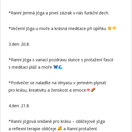
*Ranní Jemná Jóga a první zázrak v nás funkční dech.
*Večerní Jóga u moře a krásná meditace při úplňku
3.den: 20.8.
*Ranní Jóga s variací pozdravu slunce s protažení fascií
s meditaci pláž a moře
*Podvečer se naladíte na Vinyasu v jemném plynutí
pro krásu, kreativitu a ženskost a emoce
4.den: 21.8.
*Ranní jógová snídaně pro krásu – obličejové jóga
a reflexní terapie obličeje
a Ranní protažení.