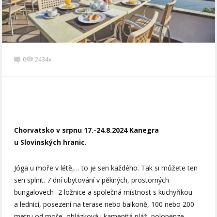
0
2434x
Chorvatsko v srpnu 17.-24.8.2024 Kanegra
u Slovinských hranic.
Jóga u moře v létě,… to je sen každého. Tak si můžete ten
sen splnit. 7 dní ubytování v pěkných, prostorných
bungalovech- 2 ložnice a společná místnost s kuchyňkou
a lednicí, posezení na terase nebo balkoně, 100 nebo 200
metru od moře, oblázková i kamenitá pláž, polopenze,