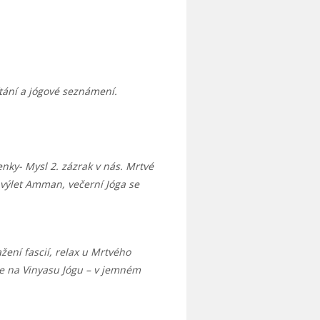
ítání a jógové seznámení.
enky- Mysl 2. zázrak v nás. Mrtvé
výlet Amman, večerní Jóga se
žení fascií, relax u Mrtvého
me na Vinyasu Jógu – v jemném