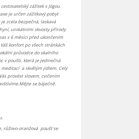
 cestovatelský zážitek s Jógou
axe je určen zážitkový pobyt
 je zcela bezpečná, laskavá
hyní, unikátními skvosty přírody
n pas s 6 měsíci před ukončením
o Váš konfort po všech stránkách
lokální průvodce do skalního
c v poušti, která je jedinečná
 meditací a skvělým jídlem. Celý
Vás provést slovem, cvičením
vštívíme.Mějte se báječně.
u.
e, růžovo-oranžová poušť se