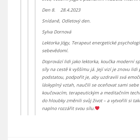
Den 8. 28.4.2023
Snídaně, Odletový den.
Sylva Dornová
Lektorka Jógy, Terapeut energetické psycholog
sebevědomí.
Doprovází lidi jako lektorka, koučka moderní sp
síly na cestě k vyššímu já. Její vizí je znovu lidi
podstatou, podpořit je, aby uzdravili svá emoční
láskyplný vztah, naučili se oceňovat sami sebe
koučovacím, terapeutickým a meditačním tec
do hloubky změnili svůj život – a vytvořili si 
naplno rozzářit svou sílu.