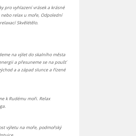
ky pro vyhlazení vrásek a krásné
t nebo relax u moře, Odpolední
elaxací Skvělétělo.
eme na výlet do skalního města
nergii a přesuneme se na poušť
ýchod a a západ slunce a řízené
e k Rudému moři. Relax
ga.
ost výletu na moře, podmořský
Intuice