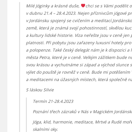
Milé Jóginky a krásné duše,
chci se s Vámi podělit o
v dubnu 21.4 – 28.4.2023. Nejen příznivcům jógové pr
v Jordánsku spojený se cvičením a meditací.Jordánsko
země, která je známá svojí pohostinností, skvělou kuc
a kultury lidské historie. Víza neřešte jsou v ceně je
platnosti. Při pobytu jsou zařazeny luxusní hotely pr
a polopenze. Také český delegát nám je k dispozici a 
města Petra, které je v ceně. Velkým zážitkem bude no
svou krásou a vychutnáme si západ a východ slunce s
výlet do pouště je rovněž v ceně. Bude mi potěšením 
a meditacemi na úžasných místech, která společně na
S láskou Silvie
Termín 21-28.4.2023
Poznání třech zázraků v Nás v Magickém Jordánsk
Jóga, klid, harmonie, meditace, Mrtvé a Rudé moř
skalními oky.