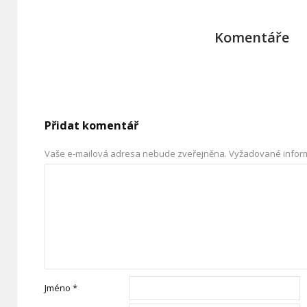
Komentáře
Přidat komentář
Vaše e-mailová adresa nebude zveřejněna.
Vyžadované infor
Jméno
*