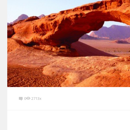
0
2713x