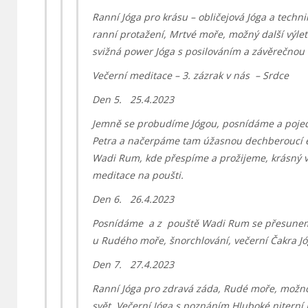
Ranní Jóga pro krásu – obličejová Jóga a techni
ranní protažení, Mrtvé moře, možný další výle
svižná power Jóga s posilováním a závěrečnou r
Večerní meditace – 3. zázrak v nás – Srdce
Den 5. 25.4.2023
Jemně se probudíme Jógou, posnídáme a pojed
Petra a načerpáme tam úžasnou dechberoucí e
Wadi Rum, kde přespíme a prožijeme, krásný v
meditace na poušti.
Den 6. 26.4.2023
Posnídáme a z pouště Wadi Rum se přesunem
u Rudého moře, šnorchlování, večerní Čakra Jó
Den 7. 27.4.2023
Ranní Jóga pro zdravá záda, Rudé moře, možn
svět, Večerní Jóga s poznáním Hluboké niterní 