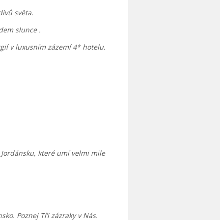
divů světa.
dem slunce .
gií v luxusním zázemí 4* hotelu.
 Jordánsku, které umí velmi mile
nsko. Poznej Tři zázraky v Nás.