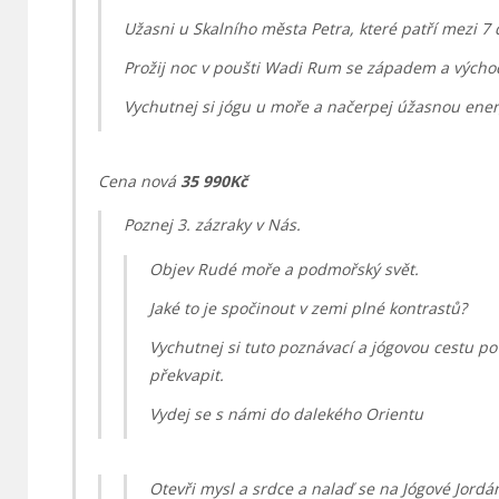
Užasni u Skalního města Petra, které patří mezi 7 
Prožij noc v poušti Wadi Rum se západem a výcho
Vychutnej si jógu u moře a načerpej úžasnou ener
Cena nová
35 990Kč
Poznej 3. zázraky v Nás.
Objev Rudé moře a podmořský svět.
Jaké to je spočinout v zemi plné kontrastů?
Vychutnej si tuto poznávací a jógovou cestu po
překvapit.
Vydej se s námi do dalekého Orientu
Otevři mysl a srdce a nalaď se na Jógové Jordá