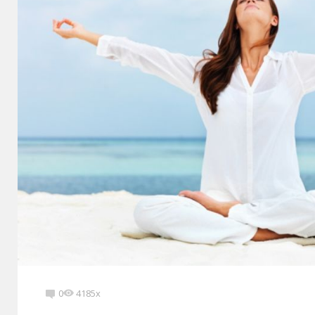
0
4185x