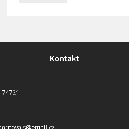
Kontakt
y 74721
dornova.s@email.cz