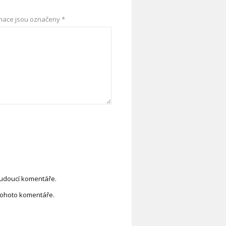
mace jsou označeny
*
budoucí komentáře.
tohoto komentáře.