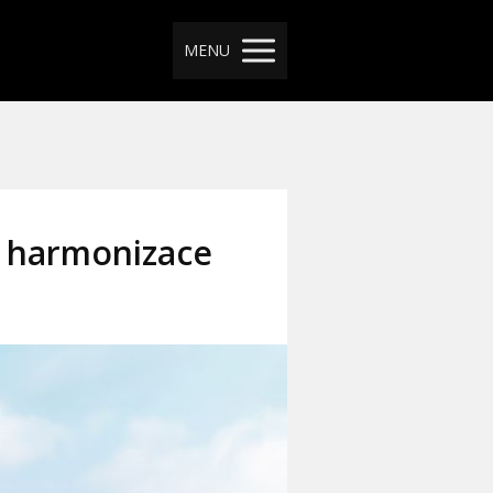
MENU
í harmonizace