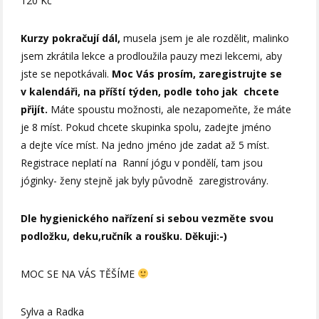
120 Kč
Kurzy pokračují dál,
musela jsem je ale rozdělit, malinko
jsem zkrátila lekce a prodloužila pauzy mezi lekcemi, aby
jste se nepotkávali.
Moc Vás prosím, zaregistrujte se
v kalendáři, na příští týden, podle toho jak chcete
přijít.
Máte spoustu možnosti, ale nezapomeňte, že máte
je 8 míst. Pokud chcete skupinka spolu, zadejte jméno
a dejte více míst. Na jedno jméno jde zadat až 5 míst.
Registrace neplatí na Ranní jógu v pondělí, tam jsou
jóginky- ženy stejně jak byly původně zaregistrovány.
Dle hygienického nařízení si sebou vezměte svou
podložku, deku,ručník a roušku. Děkuji:-)
MOC SE NA VÁS TĚŠÍME
Sylva a Radka