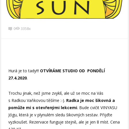
0
3358x
Hurá je to tady!!!
OTVÍRÁME STUDIO OD PONDĚLÍ
27.4.2020
.
Trochu jinak, než jsme zvyklí, ale už se moc na Vás
s Radkou Vaňkovou těšíme :-).
Radka je moc šikovná
a
pomůže mi s otevřenými lekcemi
. Bude cvičit VINYASU
Jógu, která je v plynulém sledu šikovných sestav. Přijďte
vyzkoušet. Rezervace funguje stejně, ale je jen 8 míst. Cena