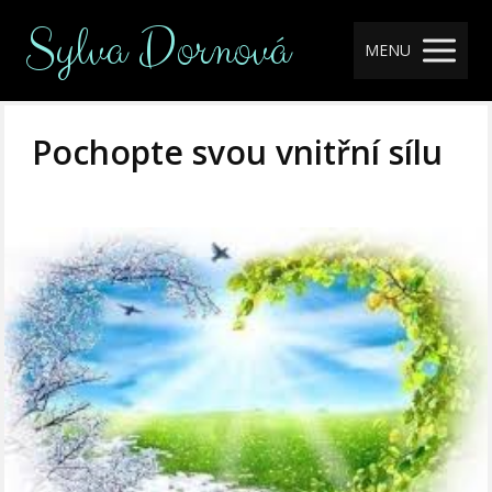
Sylva Dornová
MENU
Pochopte svou vnitřní sílu