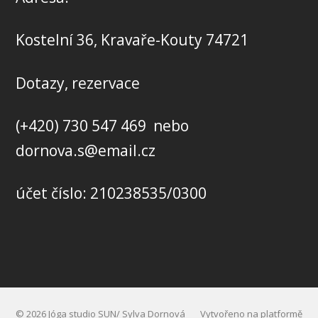
Kostelní 36, Kravaře-Kouty 74721
Dotazy, rezervace
(+420) 730 547 469 nebo
dornova.s@email.cz
účet číslo: 210238535/0300
© 2026 Jóga studio SUN/ Sylva Dornová
Vytvořeno na platformě