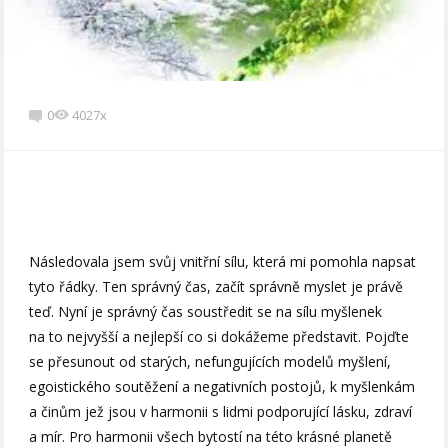
0
4027x
Následovala jsem svůj vnitřní sílu, která mi pomohla napsat
tyto řádky. Ten správný čas, začít správně myslet je právě
teď. Nyní je správný čas soustředit se na sílu myšlenek
na to nejvyšší a nejlepší co si dokážeme představit. Pojďte
se přesunout od starých, nefungujících modelů myšlení,
egoistického soutěžení a negativních postojů, k myšlenkám
a činům jež jsou v harmonii s lidmi podporující lásku, zdraví
a mír. Pro harmonii všech bytostí na této krásné planetě