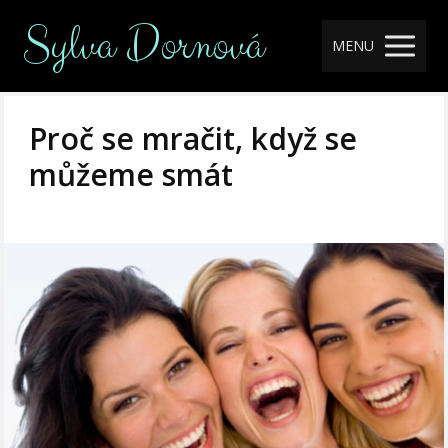
Sylva Dornová
MENU
Proč se mračit, když se
můžeme smát