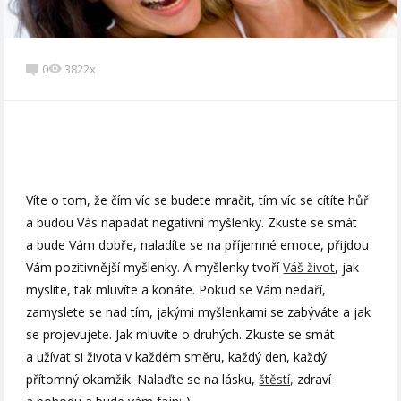
0
3822x
Víte o tom, že čím víc se budete mračit, tím víc se cítíte hůř
a budou Vás napadat negativní myšlenky. Zkuste se smát
a bude Vám dobře, naladíte se na příjemné emoce, přijdou
Vám pozitivnější myšlenky. A myšlenky tvoří
Váš život
, jak
myslíte, tak mluvíte a konáte. Pokud se Vám nedaří,
zamyslete se nad tím, jakými myšlenkami se zabýváte a jak
se projevujete. Jak mluvíte o druhých. Zkuste se smát
a užívat si života v každém směru, každý den, každý
přítomný okamžik. Nalaďte se na lásku,
štěstí,
zdraví