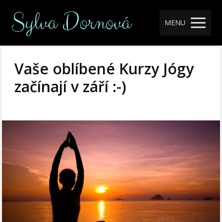
Sylva Dornová
MENU
Vaše oblíbené Kurzy Jógy
začínají v září :-)