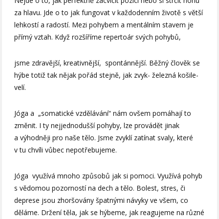
Nejde o to, jak perfektně zacvičit pozici nebo si strčit nohu
za hlavu. Jde o to jak fungovat v každodenním životě s větší
lehkostí a radostí. Mezi pohybem a mentálním stavem je
přímý vztah. Když rozšíříme repertoár svých pohybů,
jsme zdravější, kreativnější, spontánnější. Běžný člověk se
hýbe totiž tak nějak pořád stejně, jak zvyk- železná košile-
velí.
Jóga a „somatické vzdělávání“ nám ovšem pomáhají to
změnit. I ty nejjednodušší pohyby, lze provádět jinak
a výhodněji pro naše tělo. Jsme zvyklí zatínat svaly, které
v tu chvíli vůbec nepotřebujeme.
Jóga využívá mnoho způsobů jak si pomoci. Využívá pohyb
s vědomou pozorností na dech a tělo. Bolest, stres, či
deprese jsou zhoršovány špatnými návyky ve všem, co
děláme. Držení těla, jak se hýbeme, jak reagujeme na různé