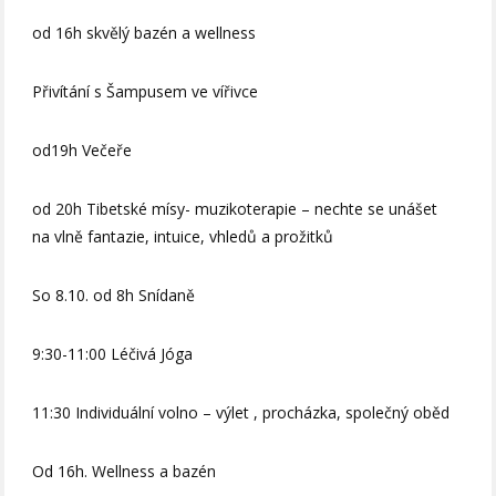
od 16h skvělý bazén a wellness
Přivítání s Šampusem ve vířivce
od19h Večeře
od 20h Tibetské mísy- muzikoterapie – nechte se unášet
na vlně fantazie, intuice, vhledů a prožitků
So 8.10. od 8h Snídaně
9:30-11:00 Léčivá Jóga
11:30 Individuální volno – výlet , procházka, společný oběd
Od 16h. Wellness a bazén